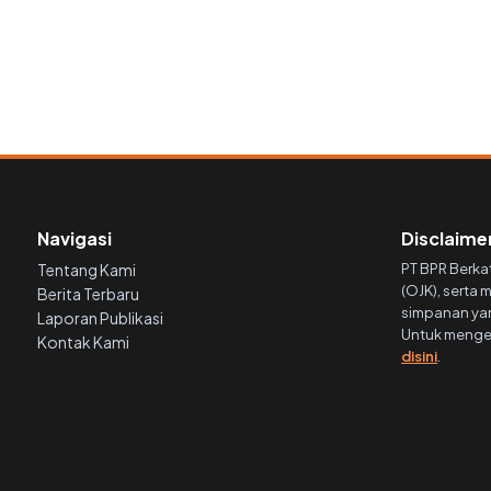
Navigasi
Disclaime
Tentang Kami
PT BPR Berkat
(OJK), serta
Berita Terbaru
simpanan yang
Laporan Publikasi
Untuk menget
Kontak Kami
disini
.