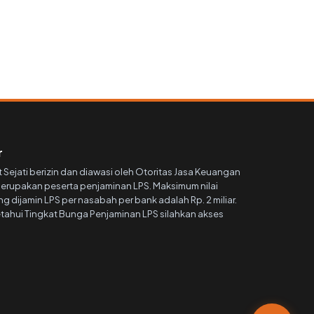
r
 Sejati berizin dan diawasi oleh Otoritas Jasa Keuangan
 merupakan peserta penjaminan LPS. Maksimum nilai
 dijamin LPS per nasabah per bank adalah Rp. 2 miliar.
ahui Tingkat Bunga Penjaminan LPS silahkan akses