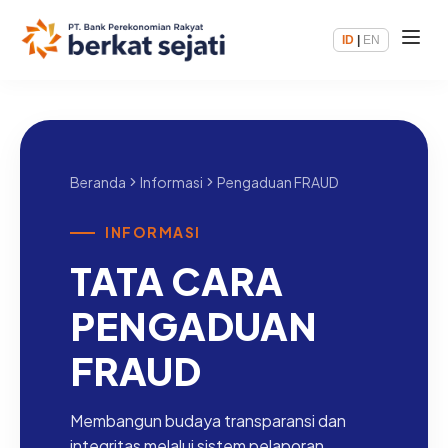
ID
|
EN
Beranda
Informasi
Pengaduan FRAUD
INFORMASI
TATA CARA
PENGADUAN
FRAUD
Membangun budaya transparansi dan
integritas melalui sistem pelaporan