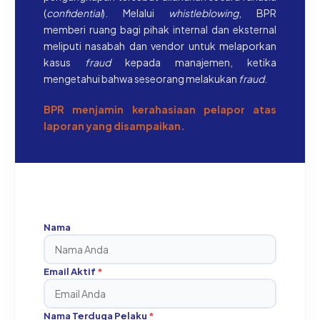
(
confidential
). Melalui
whistleblowing
, BPR
memberi ruang bagi pihak internal dan eksternal
meliputi nasabah dan vendor untuk melaporkan
kasus
fraud
kepada manajemen, ketika
mengetahui bahwa seseorang melakukan
fraud
.
BPR menjamin kerahasiaan pelapor atas
laporan yang disampaikan.
Nama
Email Aktif
*
Nama Terduga Pelaku
*